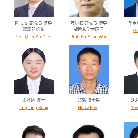
陈庆安 研究员 博导
万伯顺 研究员 博导
季定
课题组组长
战略和学术顾问
Di
Prof. Qing-An Chen
Prof. Bo-Shun Wan
宋婷婷 博士
郑浩 博士后
胡
Ting-Ting Song
Hao Zheng
Yo