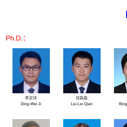
Ph.D.：
季定纬
钱磊磊
Ding-Wei Ji
Lei-Lei Qian
Bin