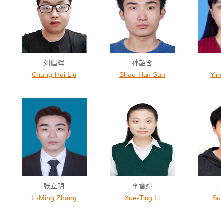
刘倡辉
孙韶含
Chang-Hui Liu
Shao-Han Sun
Yin
张立明
李雪婷
Li-Ming Zhang
Xue-Ting Li
Su