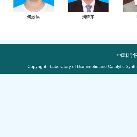
何致远
刘晓东
中国科学
Copyright. Laboratory of Biomimetic and Catalytic Synt